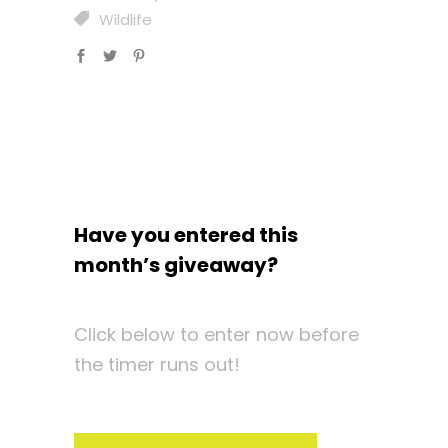
Wildlife
Have you entered this
month’s giveaway?
Click below to enter now before
the timer runs out!