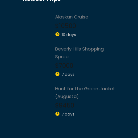
Alaskan Cruise
$10500
10 days
Beverly Hills Shopping
Spree
$7000
7 days
Hunt for the Green Jacket
(Augusta)
$9450
7 days